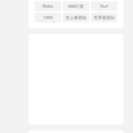
Rolex
888行貨
Kurt
Submariner
Cobain
1959
史上最貴結
世界最貴結
price
Martin D-
他
他
18E