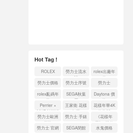
Hot Tag !
ROLEX
勞力士流水
rolex出廠年
號
份
勞力士價格
勞力士序號
勞力士
rolex亂碼年
SEGA秋葉
Daytona 價
份
原
格
Perrier ×
王家衛 花樣
花樣年華4K
MURAKAMI
年華
修復版
勞力士歐洲
勞力士 手錶
《花樣年
價格
華》4K 修
勞力士 官網
SEGA閉館
水鬼價格
復版