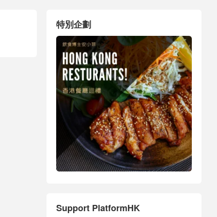
特別企劃
Support PlatformHK