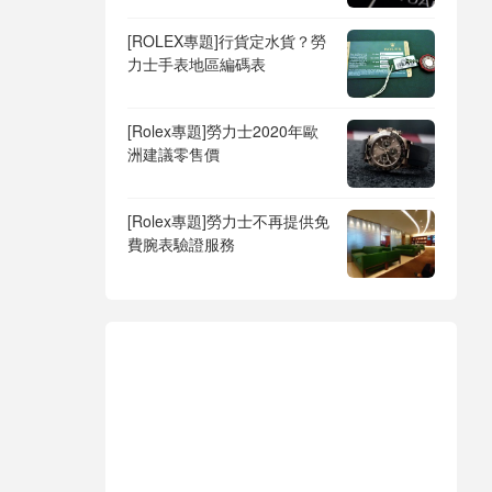
[ROLEX專題]行貨定水貨？勞
力士手表地區編碼表
[Rolex專題]勞力士2020年歐
洲建議零售價
[Rolex專題]勞力士不再提供免
費腕表驗證服務