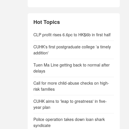
Hot Topics
CLP profit rises 6.6pc to HK$6b in first half
CUHK's first postgraduate college 'a timely
addition'
Tuen Ma Line getting back to normal after
delays
Call for more child-abuse checks on high-
risk families
CUHK aims to 'leap to greatness' in five-
year plan
Police operation takes down loan shark
syndicate