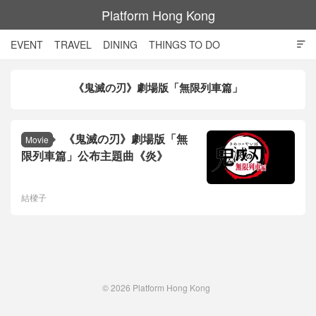
Platform Hong Kong
EVENT
TRAVEL
DINING
THINGS TO DO

SHOPPING AND STYLE
CULTURE
MOVIE
TECH
《鬼滅の刃》劇場版「無限列車篇」
NIGHT LIFE
《鬼滅の刃》劇場版「無
Movie
限列車篇」公布主題曲《炎》
結樑子
© 2026
Platform Hong Kong