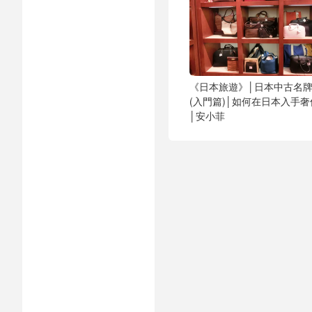
《日本旅遊》│日本中古名
(入門篇)│如何在日本入手奢
│安小菲