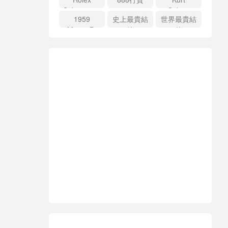
Submariner
Cobain
1959
史上最貴結
世界最貴結
price
Martin D-
他
他
18E