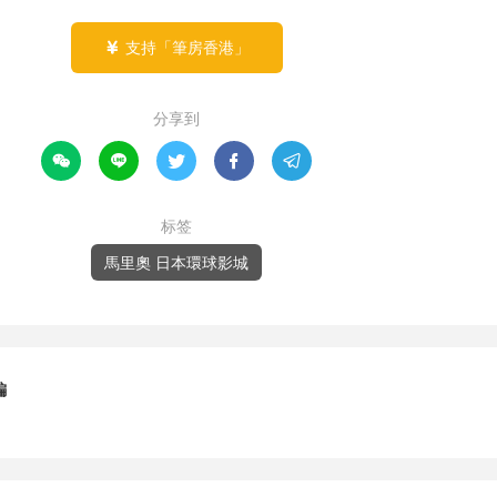
支持「筆房香港」

分享到





标签
馬里奧 日本環球影城
編