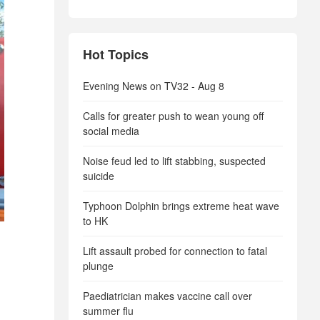
Hot Topics
Evening News on TV32 - Aug 8
Calls for greater push to wean young off
social media
Noise feud led to lift stabbing, suspected
suicide
Typhoon Dolphin brings extreme heat wave
to HK
Lift assault probed for connection to fatal
plunge
Paediatrician makes vaccine call over
summer flu