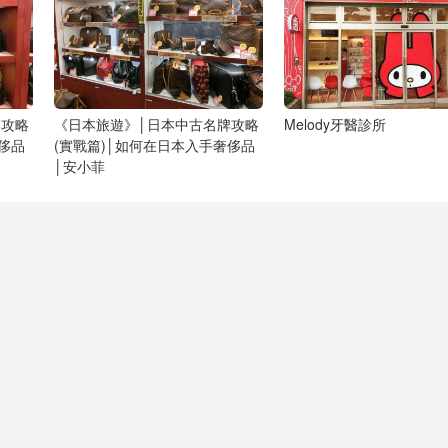
牌攻略
《日本旅遊》│日本中古名牌攻略
Melody牙醫診所
侈品
(實戰篇)│如何在日本入手奢侈品
│安小菲