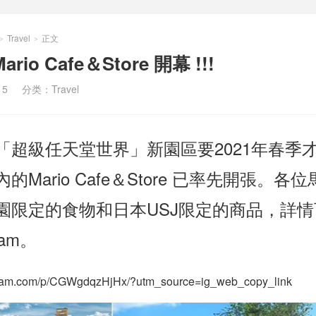
Travel
正文
>
>
o Cafe＆Store 開幕 !!!
15
分类：
Travel
「超級任天堂世界」新園區要2021年春季
Mario Cafe＆Store 已率先開張。各位
園限定的食物和日本USJ限定的商品，詳情
ram。
agram.com/p/CGWgdqzHjHx/?utm_source=ig_web_copy_link