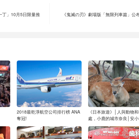
一丁」10月5日限量推
《鬼滅の刃》劇場版「無限列車篇」公
2018最乾淨航空公司排行榜 ANA
《日本旅遊》│人與動物和
奪冠!
處，小鹿的城市奈良│安小