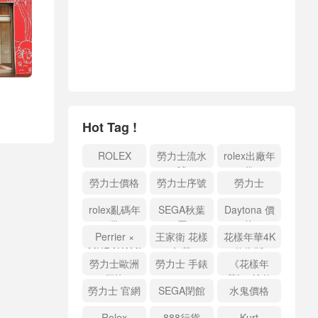
Hot Tag !
ROLEX
勞力士流水
rolex出廠年
號
份
勞力士價格
勞力士序號
勞力士
rolex亂碼年
SEGA秋葉
Daytona 價
份
原
格
Perrier ×
王家衛 花樣
花樣年華4K
MURAKAMI
年華
修復版
勞力士歐洲
勞力士 手錶
《花樣年
價格
華》4K 修
勞力士 官網
SEGA閉館
水鬼價格
復版
Rolex
888行貨
Kurt