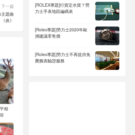
[ROLEX專題]行貨定水貨？勞
下一篇
力士手表地區編碼表
布主題曲
《炎》
[Rolex專題]勞力士2020年歐
洲建議零售價
[Rolex專題]勞力士不再提供免
費腕表驗證服務
平相
菲