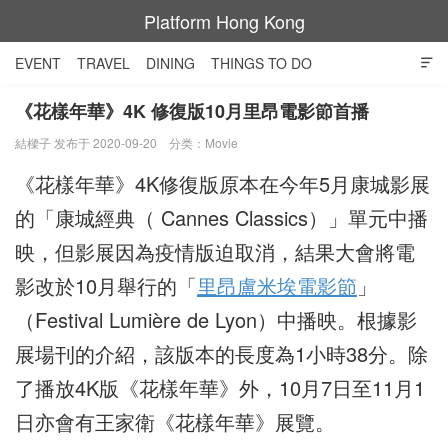
Platform Hong Kong
EVENT
TRAVEL
DINING
THINGS TO DO

SHOPPING AND STYLE
CULTURE
MOVIE
TECH
《花樣年華》4K 修復版10月里昂電影節首播
結樑子 发布于 2020-09-20
分类：
Movie
NIGHT LIFE
《花樣年華》4K修復版原本在今年5月康城影展
的「康城經典（ Cannes Classics）」單元中播
映，但影展因為疫情版迫取消，結果大會將電
影改於10月舉行的「
里昂盧米埃電影節
」
（Festival Lumière de Lyon）中播映。根據影
展場刊的介紹，該版本的長度為1小時38分。除
了播放4K版《花樣年華》外，10月7日至11月1
日亦會有王家衛《花樣年華》展覽。