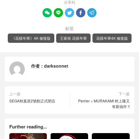
分享到





标签
《花樣年華》4K 修復版
王家衛 花樣年華
花樣年華4K 修復版
作者：
darksonnet
上一篇
下一篇
SEGA秋葉原2號館正式閉店
Perrier × MURAKAMI 村上隆又
有新搞作 !!
Further reading...