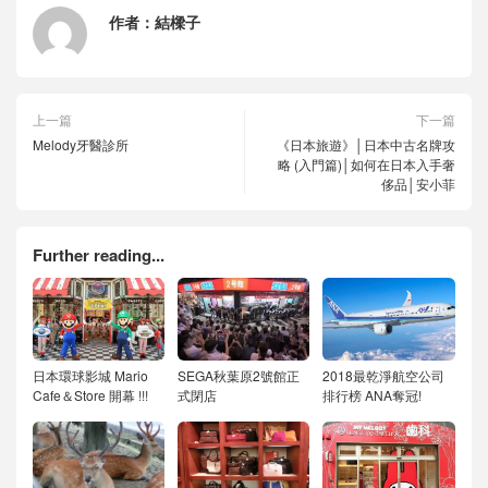
作者：
結樑子
上一篇
下一篇
Melody牙醫診所
《日本旅遊》│日本中古名牌攻
略 (入門篇)│如何在日本入手奢
侈品│安小菲
Further reading...
日本環球影城 Mario
SEGA秋葉原2號館正
2018最乾淨航空公司
Cafe＆Store 開幕 !!!
式閉店
排行榜 ANA奪冠!