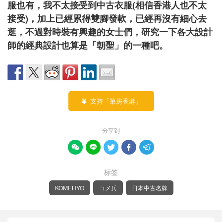
服也有，我不太接受到中古衣服(相信香港人也不太
接受)，加上已經累得雙腳發軟，已經再沒有細心去
逛，不過對時裝有興趣的女士們，研究一下各大設計
師的經典設計也算是「朝聖」的一種吧。
支持「筆房香港」

分享到





标签
KOMEHYO
コメ兵
日本中古名牌