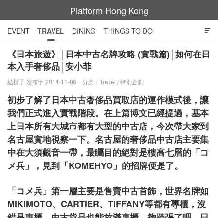
Platform Hong Kong
EVENT
TRAVEL
DINING
THINGS TO DO

SHOPPING AND STYLE
CULTURE
MOVIE
TECH
《日本旅遊》│日本中古名牌攻略 (實戰篇)│如何在日
本入手奢侈品│安小菲
NIGHT LIFE
結樑子 发布于 2014-11-06
分类：
Travel
/
特別企劃
初步了解了日本中古奢侈品買取店的運作模式後，讓
我們正式進入實戰階段。在上篇博文已經提過，基本
上日本所有大城市都有大型的中古店，今次帶大家到
名古屋實地視察一下。名古屋的奢侈品中古店主要集
中在大須觀音一帶，最矚目的絕對是樓高七層的「コ
メ兵」，見到「KOMEHYO」的招牌便是了。
「コメ兵」第一層主要是售賣中古首飾，世界名牌如
MIKIMOTO、CARTIER、TIFFANY等都有專櫃，沒
錯是專櫃，中古貨品也能放滿專櫃，夠跨張了吧。日